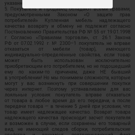
указанного товара.
5. Покупатель и Продавец обладают всеми правами,
предусмотренными Законом «О защите прав
потребителей» Купленная мебель надлежащего
качества возврату и обмену не подлежит согласно
Постановлению Правительства РФ № 55 от 19.01.1998
г. Согласно «Правилам торговли», ст. 26.1 Закона
РФ от 07.02.1992 г. № 2300–1 покупатель не вправе
отказаться от мебели (товар), имеющего
индивидуально-определённые свойства, если товар
может быть использован исключительно
приобретающим его потребителем, но не подошедший
ему по каким-то причинам, даже НЕ бывший
в употреблении! Но мы понимаем сложности, которые
могут у вас возникнуть при совершении покупки
через интернет. Поэтому устанавливаем для вас
лояльные условия: покупатель вправе отказаться
от товара в любое время до его передачи, а после
передачи товара — в течение 5 дней при условии, что
товар имеет надлежащее качество. Возврат товара
надлежащего качества происходит засчет покупателя
и возможен в случае, если сохранены его товарный
вид, не имеющий следов сборки, потребительские
свойства и документ, подтверждающий факт