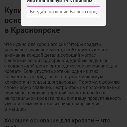
Или воспользуйтесь поиском:
Купить ортопедическое
основание для кровати
в Красноярске
Что нужно для хорошего сна? Чтобы создать
идеальное спальное место, необходимо уделить
внимание каждой детали: хороший матрас
с анатомической поддержкой, удобная подушка
с поддержкой шеи и ортопедическое основание для
кровати. Если упустить хотя бы один из этих
элементов, то вряд ли вы получите максимум
комфорта и пользы для здоровья. Поэтому, оформляя
свою новую спальню, настройтесь на положительные
перемены в жизни: хороший качественный сон
на правильной кровати повысит вашу продуктивность,
улучшит самочувствие и снимет напряжение
в мышцах.
Хорошее основание для кровати — что