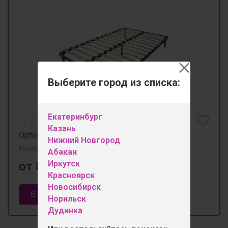
Выберите город из списка:
Екатеринбург
Казань
Ортопед (1400*2000) КМК
Нижний Новгород
Размеры 2000мм×1400мм
Абакан
Иркутск
от 8 000 ₽
Красноярск
Новосибирск
В корзину
Норильск
Дудинка