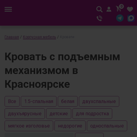
0
Главная
/
Корпусная мебель
/
Кровати
Кровать с подъемным
механизмом в
Красноярске
Все
1.5-спальная
белая
двухспальные
двухъярусные
детские
для подростка
мягкое изголовье
недорогие
односпальные