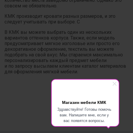
количество места заведомо ограничено. Однако это
совсем не обязательно.
КМК производит кровати разных размеров, и это
следует учитывать при выборе. С
В КМК вы можете выбрать один из нескольких
вариантов оттенков корпуса. Также, если модель
предусматривает мягкое изголовье или просто его
декоративное оформление, текстиль вы можете
подобрать на свой вкус. Мы стараемся максимально
персонализировать каждый предмет мебели
и по запросу высылаем клиентам каталог материалов
для оформления мягкой мебели.
Магазин мебели КМК
Здравствуйте! Готовы помочь
вам. Напишите мне, если у
вас появятся вопросы.