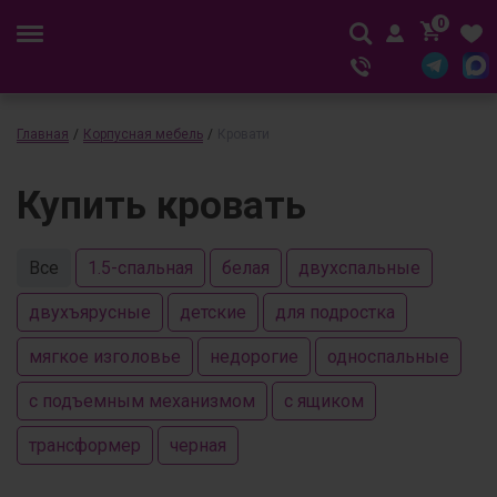
0
Главная
/
Корпусная мебель
/
Кровати
Купить кровать
Все
1.5-спальная
белая
двухспальные
двухъярусные
детские
для подростка
мягкое изголовье
недорогие
односпальные
с подъемным механизмом
с ящиком
трансформер
черная