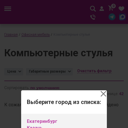
0
Главная
/
Офисная мебель
/
Компьютерные стулья
Компьютерные стулья
Очистить фильтр
Цена
Габаритные размеры
Сортировать
Товаров на странице
Выберите город из списка:
К сожалению, по вашему запросу ничего не найдено
Екатеринбург
Казань