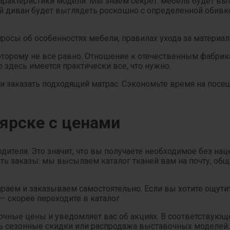
арактеристики модели. Мы знаем секрет: мебель будет в
ой диван будет выглядеть роскошно с определенной обивко
ы об особенностях мебели, правилах ухода за материала
которому не все равно. Отношение к отечественным фабри
о здесь имеется практически все, что нужно.
 и заказать подходящий матрас. Сэкономьте время на посе
ярске с ценами
ителя. Это значит, что вы получаете необходимое без на
ь заказы: мы высылаем каталог тканей вам на почту, об
аем и заказываем самостоятельно. Если вы хотите ощути
 скорее переходите в каталог.
очные цены и уведомляет вас об акциях. В соответствующ
ь сезонные скидки или распродажа выставочных моделей.