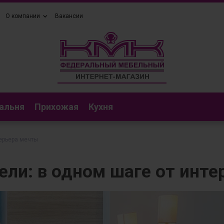
О компании
Вакансии
альня
Прихожая
Кухня
терьера мечты
ели: в одном шаге от инт