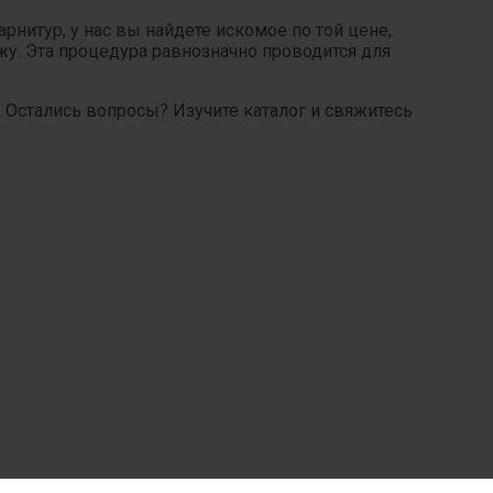
нитур, у нас вы найдете искомое по той цене,
у. Эта процедура равнозначно проводится для
 Остались вопросы? Изучите каталог и свяжитесь