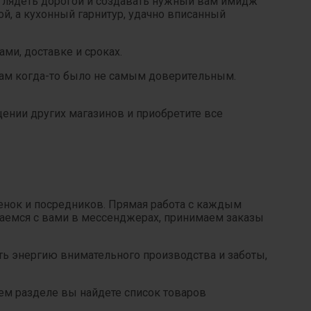
ыглядеть дорогой и создавать нужный вам имидж
й, а кухонный гарнитур, удачно вписанный
ми, доставке и сроках.
кам когда-то было не самым доверительным.
щении других магазинов и приобретите все
ценок и посредников. Прямая работа с каждым
щаемся с вами в мессенджерах, принимаем заказы
ть энергию внимательного производства и заботы,
ем разделе вы найдете список товаров