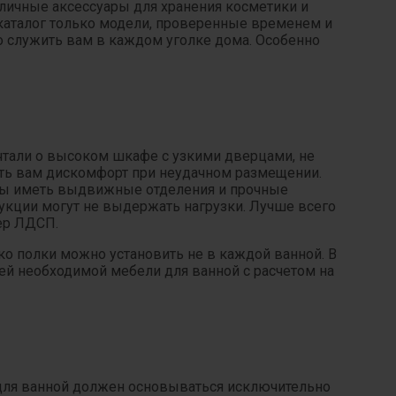
личные аксессуары для хранения косметики и
каталог только модели, проверенные временем и
о служить вам в каждом уголке дома. Особенно
чтали о высоком шкафе с узкими дверцами, не
ять вам дискомфорт при неудачном размещении.
жны иметь выдвижные отделения и прочные
рукции могут не выдержать нагрузки. Лучше всего
ер ЛДСП.
ко полки можно установить не в каждой ванной. В
ей необходимой мебели для ванной с расчетом на
и для ванной должен основываться исключительно