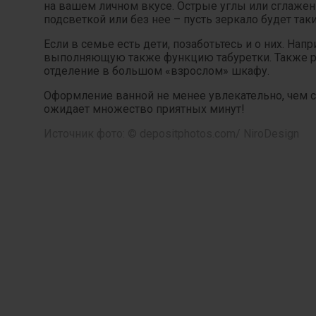
на вашем личном вкусе. Острые углы или сглажен
подсветкой или без нее – пусть зеркало будет так
Если в семье есть дети, позаботьтесь и о них. Н
выполняющую также функцию табуретки. Также ре
отделение в большом «взрослом» шкафу.
Оформление ванной не менее увлекательно, чем со
ожидает множество приятных минут!
Источник фото:
© depositphotos.com/ NiroDesign