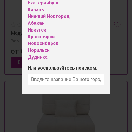
Екатеринбург
Казань
Нижний Новгород
Абакан
Иркутск
Модульная система "Антей" локоть
Красноярск
Размеры 180мм×1200мм×650мм
Новосибирск
от 6 700 ₽
Норильск
Дудинка
В корзину
Или воспользуйтесь поиском: