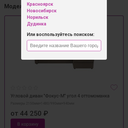
Красноярск
Модельный ряд
1
Новосибирск
Норильск
Дудинка
Или воспользуйтесь поиском:
Угловой диван "Фокус-М" угол 4 оттомоманка
Размеры 2150мм×1480/990мм×940мм
от 44 250 ₽
В корзину