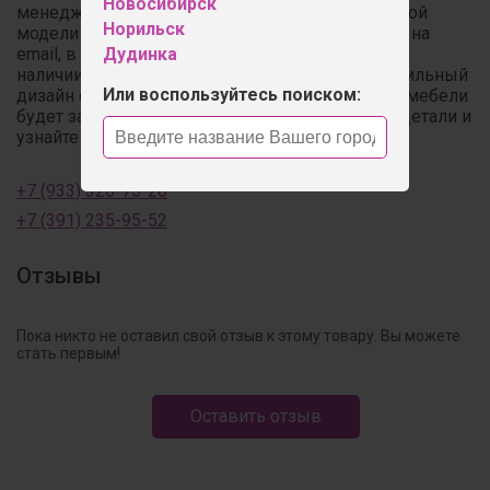
Новосибирск
менеджером. Мы отправим Вам фото выбранной
Норильск
модели в доступных цветах/обивках/дизайнах на
email, в WhatsApp / Telegram. Если модели нет в
Дудинка
наличии, мы выполним индивидуальный текстильный
Или воспользуйтесь поиском:
дизайн с учётом Ваших пожеланий! Стоимость мебели
будет зависеть от выбранной ткани. Обсудите детали и
узнайте о наличии по телефонам:
+7 (933) 320-75-20
+7 (391) 235-95-52
Отзывы
Пока никто не оставил свой отзыв к этому товару. Вы можете
стать первым!
Оставить отзыв