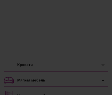
Кровати
1,5 спальные кровати
Мягкая мебель
Двуспальные кровати
Диваны
Корпусная мебель
Двухъярусные кровати
Диваны угловые
Вешалки
Мебель к школе
Детские кровати