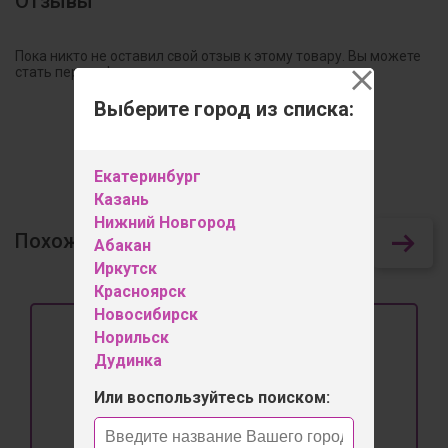
Отзывы
Пока никто не оставил свой отзыв к этому товару. Вы можете
стать первым!
Выберите город из списка:
Оставить отзыв
Екатеринбург
Казань
Нижний Новгород
Похожие товары
72
Абакан
Иркутск
Красноярск
Новосибирск
Норильск
Дудинка
Или воспользуйтесь поиском: