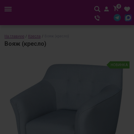
0
На главную
/
Кресла
/
Вояж (кресло)
Вояж (кресло)
НОВИНКА