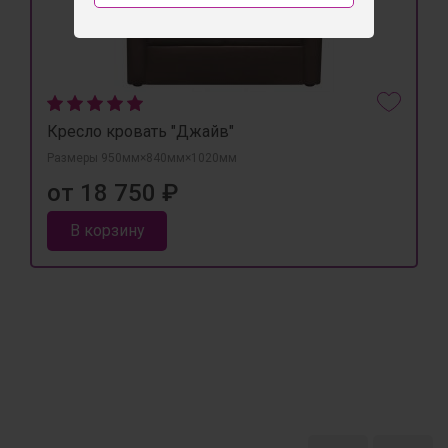
Кресло кровать "Джайв"
Размеры 950мм×840мм×1020мм
от 18 750 ₽
В корзину