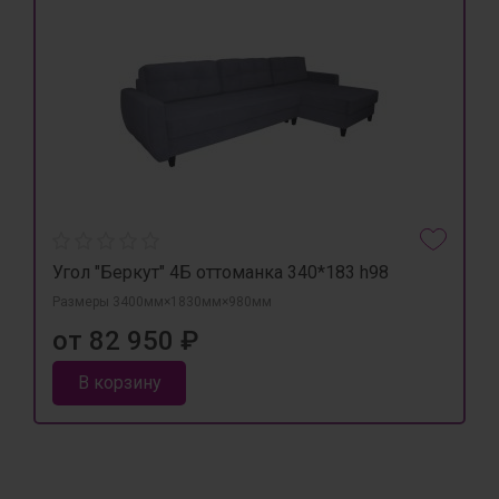
Угол "Беркут" 4Б оттоманка 340*183 h98
Размеры 3400мм×1830мм×980мм
от 82 950 ₽
В корзину