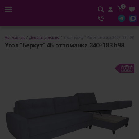
0
На главную
/
Диваны угловые
/
Угол "Беркут" 4Б оттоманка 340*183 h98
Угол "Беркут" 4Б оттоманка 340*183 h98