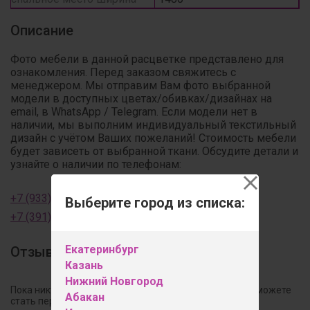
Описание
Фото мебели в данной расцветке представлено для
ознакомления. Перед заказом свяжитесь с
менеджером. Мы отправим Вам фото выбранной
модели в доступных цветах/обивках/дизайнах на
email, в WhatsApp / Telegram. Если модели нет в
наличии, мы выполним индивидуальный текстильный
дизайн с учётом Ваших пожеланий! Стоимость мебели
будет зависеть от выбранной ткани. Обсудите детали и
узнайте о наличии по телефонам:
+7 (933) 320-75-20
Выберите город из списка:
+7 (391) 235-95-52
Екатеринбург
Отзывы
Казань
Нижний Новгород
Пока никто не оставил свой отзыв к этому товару. Вы можете
Абакан
стать первым!