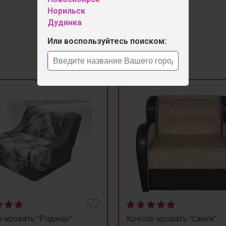
Норильск
Дудинка
Или воспользуйтесь поиском:
 кровать "Роджер"
Кресло кровать "Санти"