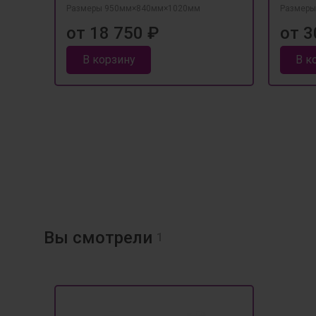
Размеры 950мм×840мм×1020мм
Размеры
от 18 750 ₽
от 3
В корзину
В к
Вы смотрели
1