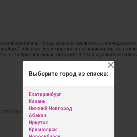
ля ознакомления. Перед заказом свяжитесь с менеджером
hatsApp / Telegram. Если модели нет в наличии, мы выпол
ь от выбранной ткани. Обсудите детали и узнайте о налич
Выберите город из списка:
Екатеринбург
Казань
Нижний Новгород
ете стать первым!
Абакан
Иркутск
Оставить отзыв
Красноярск
Новосибирск