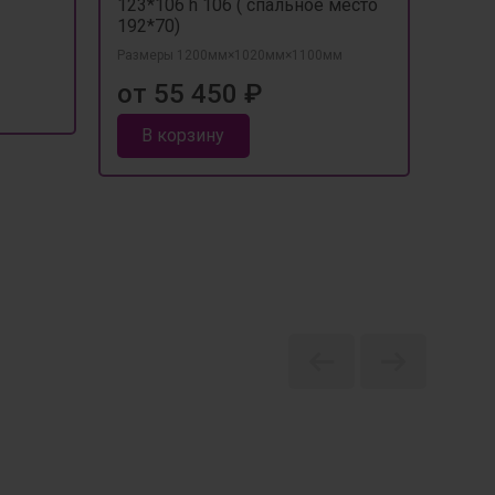
123*106 h 106 ( спальное место
Разме
192*70)
от 
Размеры 1200мм×1020мм×1100мм
от 55 450 ₽
В 
В корзину