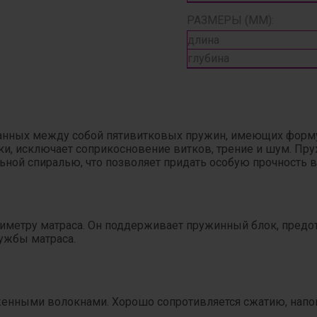
РАЗМЕРЫ (ММ):
длина
глубина
занных между собой пятивитковых пружин, имеющих форму
и, исключает соприкосновение витков, трение и шум. Пр
ной спиралью, что позволяет придать особую прочность в
риметру матраса. Он поддерживает пружинный блок, пред
лужбы матраса.
енными волокнами. Хорошо сопротивляется сжатию, напоми