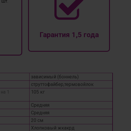
шт.
Гарантия 1,5 года
зависимый (боннель)
струттофайбер,термовойлок
на 1
105 кг
Средняя
Средняя
20 см
Хлопковый жкакрд