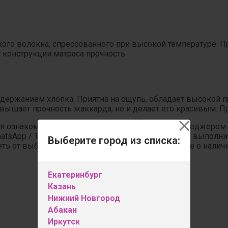
кого волокна, спрессованного при высокой температуре. 
конструкции матраса прочность.
держанием хлопка. Приятна на ощупь, обладает высокой 
овышает прочность жаккарда, но и делает его красивым. П
ля ознакомления. Перед заказом свяжитесь с менеджером
hatsApp / Telegram. Если модели нет в наличии, мы выпол
Выберите город из списка:
ь от выбранной ткани. Обсудите детали и узнайте о налич
Екатеринбург
Казань
Нижний Новгород
Абакан
Иркутск