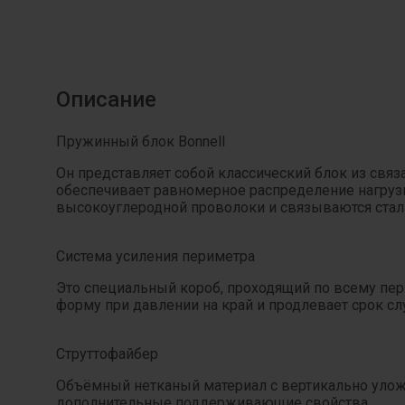
Описание
Пружинный блок Bonnell
Он представляет собой классический блок из свя
обеспечивает равномерное распределение нагрузк
высокоуглеродной проволоки и связываются сталь
Система усиления периметра
Это специальный короб, проходящий по всему пе
форму при давлении на край и продлевает срок с
Струттофайбер
Объёмный нетканый материал с вертикально улож
дополнительные поддерживающие свойства.