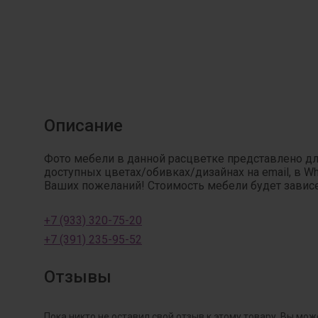
Описание
Фото мебели в данной расцветке представлено д
доступных цветах/обивках/дизайнах на email, в W
Ваших пожеланий! Стоимость мебели будет зависет
+7 (933) 320-75-20
+7 (391) 235-95-52
Отзывы
Пока никто не оставил свой отзыв к этому товару. Вы мож