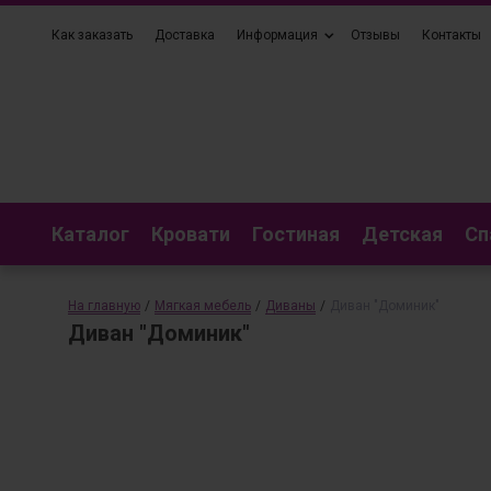
Как заказать
Доставка
Информация
Отзывы
Контакты
Каталог
Кровати
Гостиная
Детская
Сп
На главную
/
Мягкая мебель
/
Диваны
/
Диван "Доминик"
Диван "Доминик"