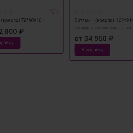
 (кресло) 78*90h101
Витязь-1 (кресло). 102*91
Размеры 1020мм×910мм×890мм
2 800 ₽
от 34 950 ₽
орзину
В корзину