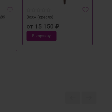
h89
Вояж (кресло)
Кали
от 15 150 ₽
от 
В корзину
В 