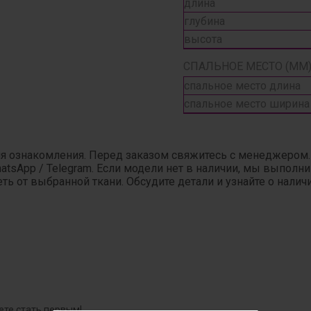
длина
глубина
высота
СПАЛЬНОЕ МЕСТО (ММ)
спальное место длина
спальное место ширина
ля ознакомления. Перед заказом свяжитесь с менеджером
hatsApp / Telegram. Если модели нет в наличии, мы выпол
ь от выбранной ткани. Обсудите детали и узнайте о налич
ете стать первым!