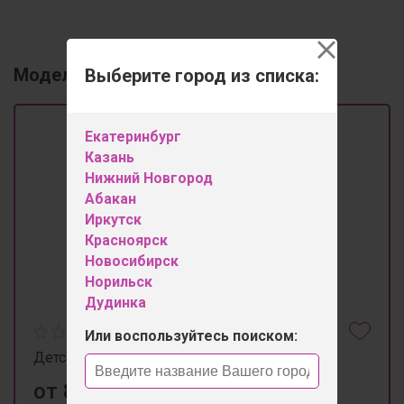
Модельный ряд
Выберите город из списка:
1
Екатеринбург
Казань
Нижний Новгород
Абакан
Иркутск
Красноярск
Новосибирск
Норильск
Дудинка
Или воспользуйтесь поиском:
Детская "Ассоль"
от 8 400 ₽