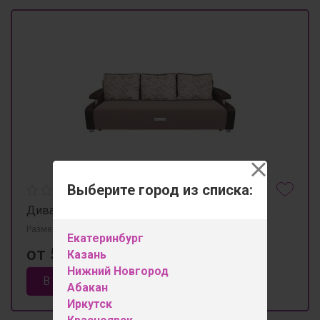
Выберите город из списка:
Диван "Партнер"
Размеры 2400мм×1100мм×900мм
Екатеринбург
от 53 200 ₽
Казань
Нижний Новгород
В корзину
Абакан
Иркутск