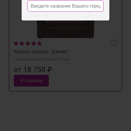
Кресло кровать "Джайв"
Размеры 950мм×840мм×1020мм
от 18 750 ₽
В корзину