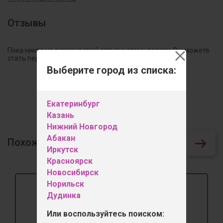
Отзывы
Пока никто не оставил свой отзыв к этому товару. Вы можете
стать первым!
Выберите город из списка:
Оставить отзыв
Екатеринбург
Казань
Нижний Новгород
Абакан
Похожие товары
83
Иркутск
Красноярск
Новосибирск
Норильск
Дудинка
Или воспользуйтесь поиском: