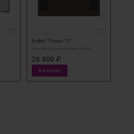
Буфет "Рондо-13"
Горка
Размеры 2000мм×400мм×1230мм
Разме
26 800 ₽
от 
В корзину
В 