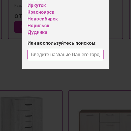
Иркутск
Размеры 800мм×420мм×860мм
Красноярск
от 9 400 ₽
Новосибирск
Норильск
В корзину
Дудинка
Или воспользуйтесь поиском: