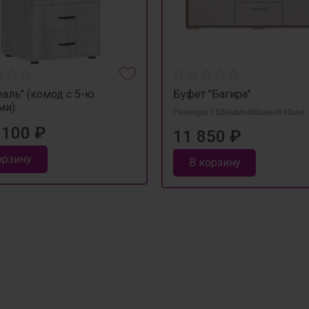
аль" (комод с 5-ю
Буфет "Багира"
ми)
Размеры 1500мм×400мм×830мм
 100 ₽
11 850 ₽
орзину
В корзину