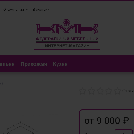
О компании
Вакансии
альня
Прихожая
Кухня
л)
Отз
от 9 000 ₽