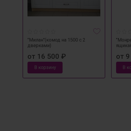
"Милан"(комод на 1500 с 2
"Монре
дверками)
ящика
от 16 500 ₽
от 9
В корзину
В к