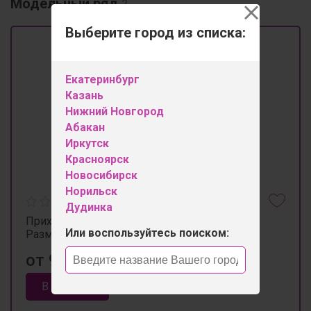
Модельный ряд
2
Выберите город из списка:
Екатеринбург
Казань
Нижний Новгород
Абакан
Иркутск
Красноярск
Новосибирск
Норильск
Дудинка
Прихожая Стоун (шкаф со штангой).
Или воспользуйтесь поиском:
Размеры:55*42h220
от 9 700 ₽
В корзину