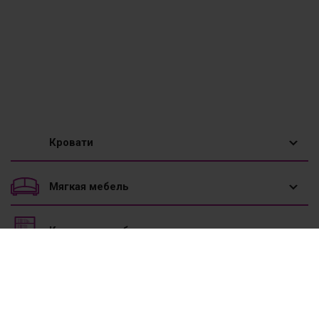
Кровати
1,5 спальные кровати
Мягкая мебель
Двуспальные кровати
Диваны
Корпусная мебель
Двухъярусные кровати
Диваны угловые
Вешалки
Мебель к школе
Детские кровати
Диваны-трансформеры
Горки
Кровати для подростка