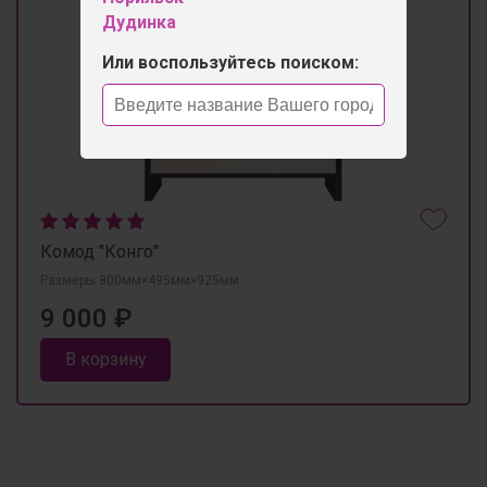
Дудинка
Или воспользуйтесь поиском:
Комод "Конго"
Размеры 800мм×495мм×925мм
9 000 ₽
В корзину