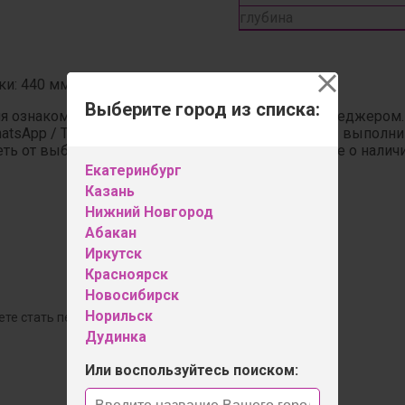
глубина
ки: 440 мм.
Выберите город из списка:
ля ознакомления. Перед заказом свяжитесь с менеджером
hatsApp / Telegram. Если модели нет в наличии, мы выпол
ь от выбранной ткани. Обсудите детали и узнайте о налич
Екатеринбург
Казань
Нижний Новгород
Абакан
Иркутск
Красноярск
Новосибирск
Норильск
ете стать первым!
Дудинка
Оставить отзыв
Или воспользуйтесь поиском: