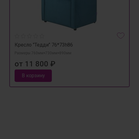
Кресло "Тедди" 76*73h86
Размеры 760мм×730мм×890мм
от 11 800 ₽
В корзину