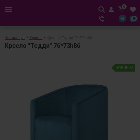
0
На главную
/
Кресла
/
Кресло "Тедди" 76*73h86
Кресло "Тедди" 76*73h86
НОВИНКА