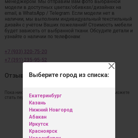
менеджером. Мы отправим Вам фото выбранной
модели в доступных цветах/обивках/дизайнах на
email, в WhatsApp / Telegram. Если модели нет в
наличии, мы выполним индивидуальный текстильный
дизайн с учётом Ваших пожеланий! Стоимость мебели
будет зависеть от выбранной ткани. Обсудите детали и
узнайте о наличии по телефонам:
+7 (933) 320-75-20
+7 (391) 235-95-52
Выберите город из списка:
Отзывы
Пока никто не оставил свой отзыв к этому товару. Вы можете
Екатеринбург
стать первым!
Казань
Нижний Новгород
Оставить отзыв
Абакан
Иркутск
Красноярск