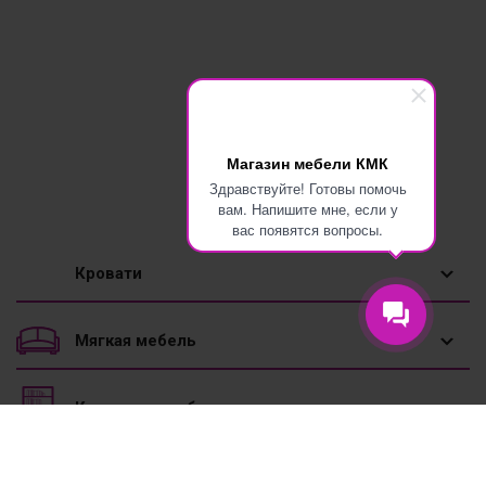
Магазин мебели КМК
Здравствуйте! Готовы помочь
вам. Напишите мне, если у
вас появятся вопросы.
Кровати
1,5 спальные кровати
Мягкая мебель
Двуспальные кровати
Диваны
Корпусная мебель
Двухъярусные кровати
Диваны угловые
Вешалки
Мебель к школе
Детские кровати