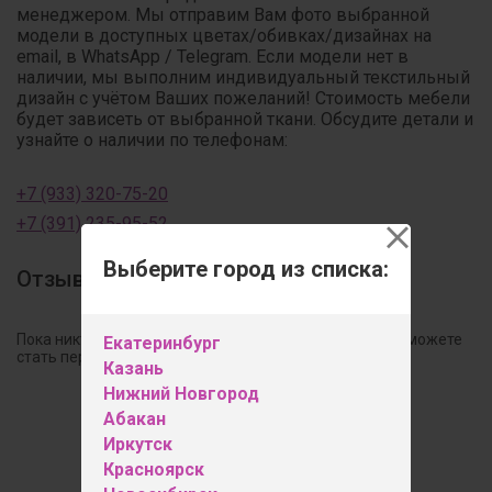
менеджером. Мы отправим Вам фото выбранной
модели в доступных цветах/обивках/дизайнах на
email, в WhatsApp / Telegram. Если модели нет в
наличии, мы выполним индивидуальный текстильный
дизайн с учётом Ваших пожеланий! Стоимость мебели
будет зависеть от выбранной ткани. Обсудите детали и
узнайте о наличии по телефонам:
+7 (933) 320-75-20
+7 (391) 235-95-52
Выберите город из списка:
Отзывы
Пока никто не оставил свой отзыв к этому товару. Вы можете
Екатеринбург
стать первым!
Казань
Нижний Новгород
Абакан
Оставить отзыв
Иркутск
Красноярск