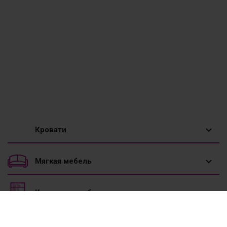
Кровати
1,5 спальные кровати
Мягкая мебель
Двуспальные кровати
Диваны
Корпусная мебель
Двухъярусные кровати
Диваны угловые
Вешалки
Мебель к школе
Детские кровати